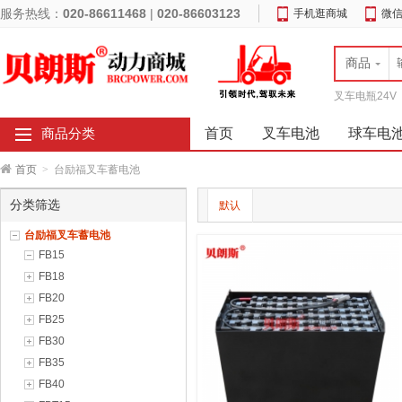
服务热线：
020-86611468
|
020-86603123
手机逛商城
微
商品
叉车电瓶24V
首页
叉车电池
球车电
商品分类
首页
>
台励福叉车蓄电池
分类筛选
默认
台励福叉车蓄电池
FB15
FB18
FB20
FB25
FB30
FB35
FB40