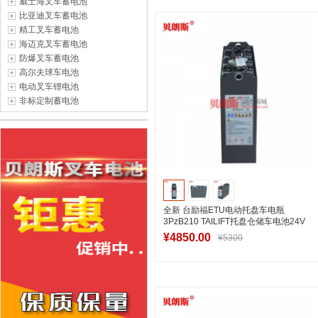
威士海叉车蓄电池
加入购物车
比亚迪叉车蓄电池
精工叉车蓄电池
海迈克叉车蓄电池
防爆叉车蓄电池
高尔夫球车电池
电动叉车锂电池
非标定制蓄电池
全新 台励福ETU电动托盘车电瓶
3PzB210 TAILIFT托盘仓储车电池24V
系列
¥4850.00
¥5300
加入购物车