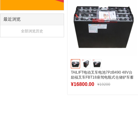
最近浏览
全部浏览历史
TAILIFT电动叉车电池7PzB490 48V台
励福叉车FBT18座驾电瓶式仓储铲车蓄
电池
¥16800.00
¥19200
加入购物车