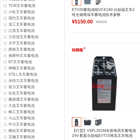
TCM叉车蓄电池
ETV20蓄电池组VCE240 台励福叉车2
小松叉车蓄电池
吨仓储堆垛车蓄电池技术参数
现代叉车蓄电池
¥5150.00
¥6800
龙工叉车蓄电池
江淮叉车蓄电池
力至优叉车蓄电池
大宇叉车蓄电池
加入购物车
西林叉车蓄电池
海斯特叉车蓄电池
BT叉车蓄电池
神钢叉车蓄电池
STILL叉车蓄电池
永恒力叉车蓄电池
诺力叉车蓄电池
住友叉车蓄电池
搬易通叉车蓄电池
大连叉车蓄电池
柳工叉车蓄电池
斗山叉车蓄电池
牛力叉车蓄电池
梯佑叉车蓄电池
【行货】VSFL201M全新堆高车蓄电池
24V 配套台励福EVT15堆高叉车电池
宝骊叉车蓄电池