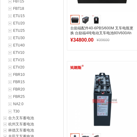
FBT15
FBT18
ETU15
ETU20
台励福配件40-6PBS/600M 叉车电瓶更
ETU25
换 台励福4吨电动叉车电池80V600Ah
ETU30
报价
¥34800.00
¥39600
ETU40
ETV10
ETV15
加入购物车
ETV20
FBR10
FBR15
FBR20
FBR25
NA2.0
T30
合力叉车蓄电池
杭州叉车蓄电池
林德叉车蓄电池
丰田叉车蓄电池