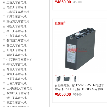
201Ah
¥4850.00
¥5300
三菱叉车蓄电池
尼桑叉车蓄电池
吉鑫祥叉车蓄电池
尤恩叉车蓄电池
加入购物车
克拉克叉车蓄电池
科朗叉车蓄电池
卓一叉车蓄电池
中力叉车蓄电池
美科斯叉车蓄电池
友佳叉车蓄电池
开普叉车蓄电池
大隆叉车蓄电池
中联重科叉车蓄电池
伟轮叉车蓄电池
奇瑞叉车蓄电池
威肯叉车蓄电池
合叉叉车蓄电池
山推叉车蓄电池
台励福电瓶厂家 12-3PBS/225M托盘车
山河智能叉车蓄电池
蓄电池 TAILIFT仓储ETU30叉车电瓶组
东方红叉车蓄电池
¥5050.00
¥5800
靖江叉车蓄电池
厦工叉车蓄电池