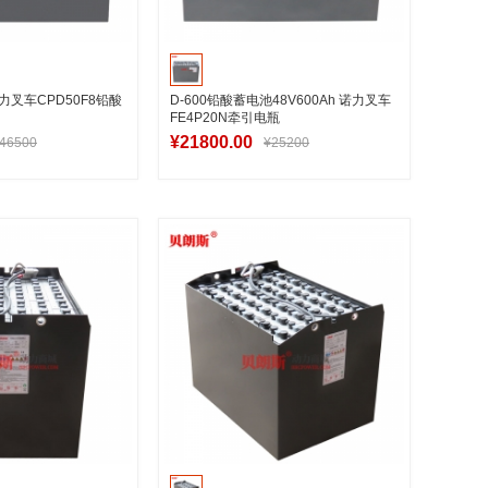
M中力叉车CPD50F8铅酸
D-600铅酸蓄电池48V600Ah 诺力叉车
FE4P20N牵引电瓶
¥21800.00
46500
¥25200
入购物车
加入购物车