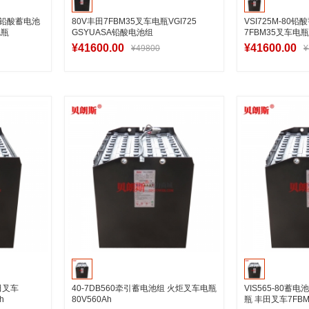
18铅酸蓄电池
80V丰田7FBM35叉车电瓶VGI725
VSI725M-80
电瓶
GSYUASA铅酸电池组
7FBM35叉车电瓶8
¥41600.00
¥41600.00
¥49800
¥
车
加入购物车
加
田叉车
40-7DB560牵引蓄电池组 火炬叉车电瓶
VIS565-80蓄电池
h
80V560Ah
瓶 丰田叉车7FB