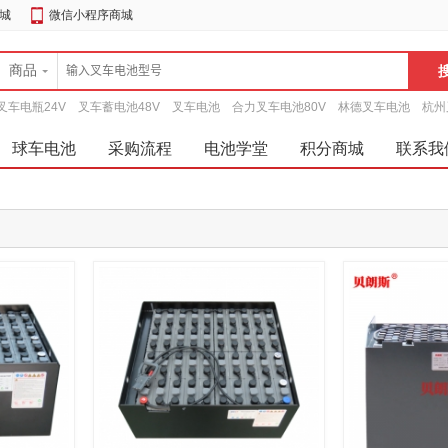
城
微信小程序商城
商品
叉车电瓶24V
叉车蓄电池48V
叉车电池
合力叉车电池80V
林德叉车电池
杭州
球车电池
采购流程
电池学堂
积分商城
联系我