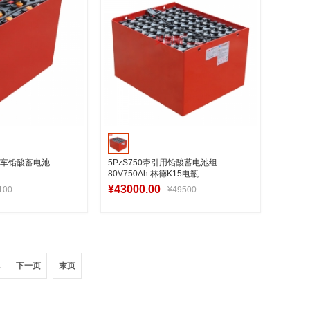
引车铅酸蓄电池
5PzS750牵引用铅酸蓄电池组
80V750Ah 林德K15电瓶
¥43000.00
100
¥49500
入购物车
加入购物车
.
下一页
末页