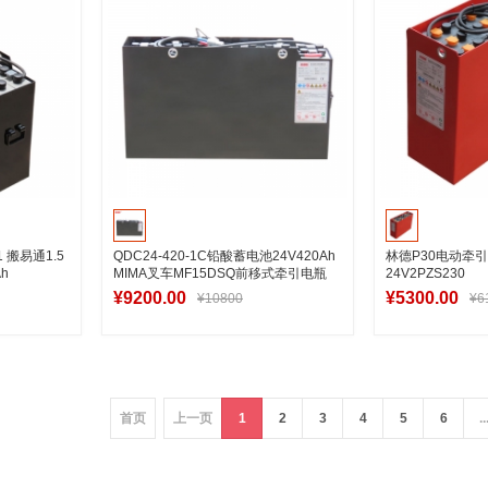
 搬易通1.5
QDC24-420-1C铅酸蓄电池24V420Ah
林德P30电动牵
h
MIMA叉车MF15DSQ前移式牵引电瓶
24V2PZS230
¥9200.00
¥5300.00
¥10800
¥6
车
加入购物车
加
首页
上一页
1
2
3
4
5
6
..