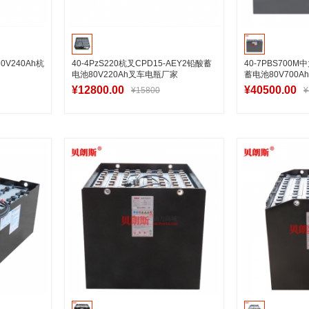
0V240Ah杭
40-4PzS220杭叉CPD15-AEY2铅酸蓄
40-7PBS700
电池80V220Ah叉车电瓶厂家
蓄电池80V700Ah
¥12800.00
¥40500.00
¥15800
¥
车
加入购物车
加