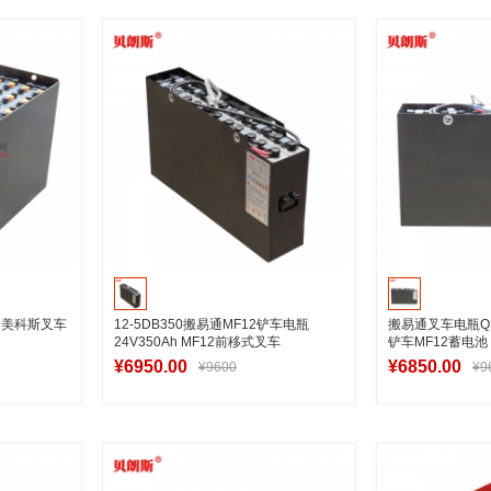
车
加入购物车
加
组 美科斯叉车
12-5DB350搬易通MF12铲车电瓶
搬易通叉车电瓶QDC2
24V350Ah MF12前移式叉车
铲车MF12蓄电池
¥6950.00
¥6850.00
¥9600
¥9
车
加入购物车
加