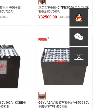
铅酸蓄电池 美国丰田
迅启叉车电瓶40-7PBS/560 牵引用铅酸
0V725Ah
蓄电池80V560Ah
¥32500.00
49800
¥39800
入购物车
加入购物车
80V565Ah KOBE电
GSYUASA铅酸叉车蓄电池VGI565 80V
M45租售
丰田铲车7FBM50电瓶