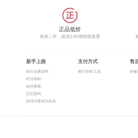
正品低价
质保二年，提供13%增值税发票
新手上路
支付方式
售
积分兑换说明
银行转账/汇款
保修
积分细则
如何搜索
忘记密码
如何注册成为会员
Cop