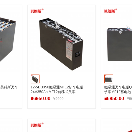
车
加入购物车
加
组 美科斯叉车
12-5DB350搬易通MF12铲车电瓶
搬易通叉车电瓶QDC2
24V350Ah MF12前移式叉车
铲车MF12蓄电池
¥6950.00
¥6850.00
¥9600
¥9
车
加入购物车
加