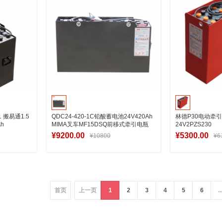
 搬易通1.5
QDC24-420-1C铅酸蓄电池24V420Ah
林德P30电动牵
h
MIMA叉车MF15DSQ前移式牵引电瓶
24V2PZS230
¥9200.00
¥5300.00
¥10800
¥6
车
加入购物车
加
首页
上一页
1
2
3
4
5
6
..