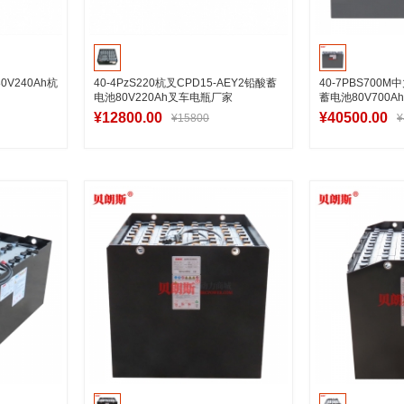
0V240Ah杭
40-4PzS220杭叉CPD15-AEY2铅酸蓄
40-7PBS700
电池80V220Ah叉车电瓶厂家
蓄电池80V700Ah
¥12800.00
¥40500.00
¥15800
¥
车
加入购物车
加