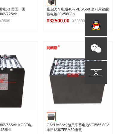
铅酸蓄电池 美国丰田
迅启叉车电瓶40-7PBS/560 牵引用铅酸
0V725Ah
蓄电池80V560Ah
¥32500.00
49800
¥39800
入购物车
加入购物车
80V565Ah KOBE电
GSYUASA铅酸叉车蓄电池VGI565 80V
M45租售
丰田铲车7FBM50电瓶