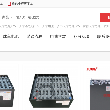
城
微信小程序商城
商品
叉车电瓶24V
叉车蓄电池48V
叉车电池
合力叉车电池80V
林德叉车电池
杭州
球车电池
采购流程
电池学堂
积分商城
联系我