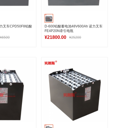
M中力叉车CPD50F8铅酸
D-600铅酸蓄电池48V600Ah 诺力叉车
FE4P20N牵引电瓶
¥21800.00
46500
¥25200
入购物车
加入购物车