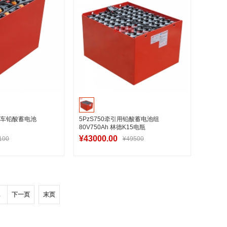
引车铅酸蓄电池
5PzS750牵引用铅酸蓄电池组
80V750Ah 林德K15电瓶
¥43000.00
100
¥49500
入购物车
加入购物车
.
下一页
末页