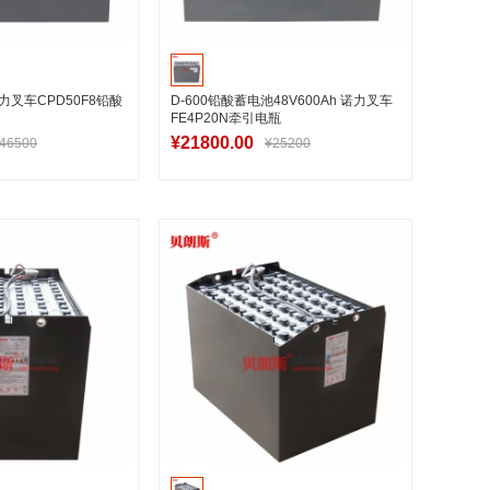
M中力叉车CPD50F8铅酸
D-600铅酸蓄电池48V600Ah 诺力叉车
FE4P20N牵引电瓶
¥21800.00
46500
¥25200
入购物车
加入购物车