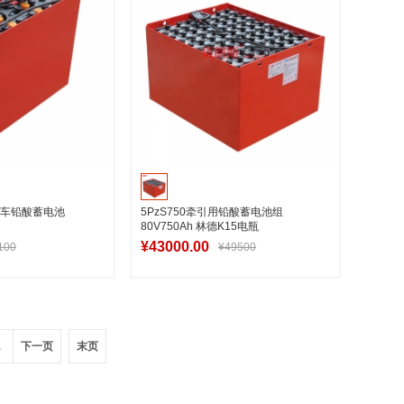
引车铅酸蓄电池
5PzS750牵引用铅酸蓄电池组
80V750Ah 林德K15电瓶
¥43000.00
100
¥49500
入购物车
加入购物车
.
下一页
末页