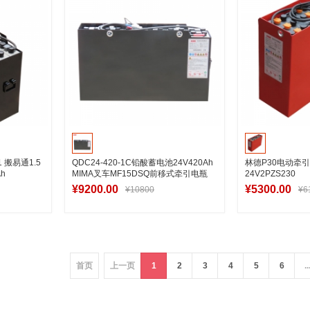
 搬易通1.5
QDC24-420-1C铅酸蓄电池24V420Ah
林德P30电动牵
h
MIMA叉车MF15DSQ前移式牵引电瓶
24V2PZS230
¥9200.00
¥5300.00
¥10800
¥6
车
加入购物车
加
首页
上一页
1
2
3
4
5
6
..