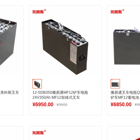
车
加入购物车
加
组 美科斯叉车
12-5DB350搬易通MF12铲车电瓶
搬易通叉车电瓶QDC2
24V350Ah MF12前移式叉车
铲车MF12蓄电池
¥6950.00
¥6850.00
¥9600
¥9
车
加入购物车
加