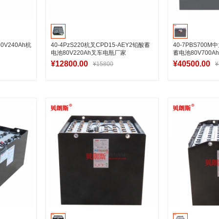
0V240Ah杭
40-4PzS220杭叉CPD15-AEY2铅酸蓄
40-7PBS700
电池80V220Ah叉车电瓶厂家
蓄电池80V700Ah
¥12800.00
¥40500.00
¥15800
¥
车
加入购物车
加