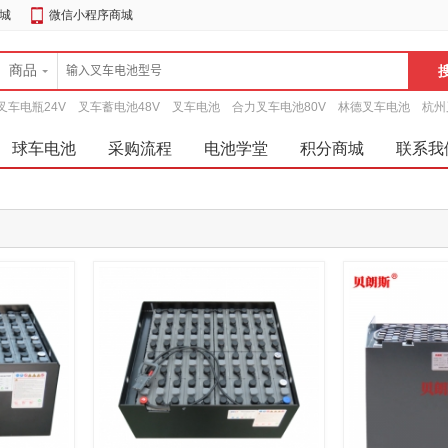
城
微信小程序商城
商品
叉车电瓶24V
叉车蓄电池48V
叉车电池
合力叉车电池80V
林德叉车电池
杭州
球车电池
采购流程
电池学堂
积分商城
联系我