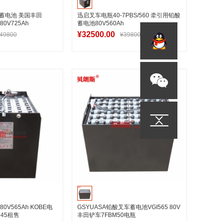
铅酸蓄电池 美国丰田
迅启叉车电瓶40-7PBS/560 牵引用铅酸
0V725Ah
蓄电池80V560Ah
¥32500.00
49800
¥39800
入购物车
加入购物车
80V565Ah KOBE电
GSYUASA铅酸叉车蓄电池VGI565 80V
M45租售
丰田铲车7FBM50电瓶