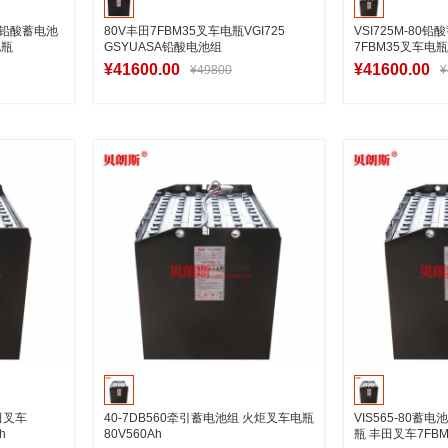
18铅酸蓄电池
80V丰田7FBM35叉车电瓶VGI725
VSI725M-80
电瓶
GSYUASA铅酸电池组
7FBM35叉车电瓶8
¥41600.00
¥41600.00
¥49800
¥
车
加入购物车
加
田叉车
40-7DB560牵引蓄电池组 火炬叉车电瓶
VIS565-80蓄电池
h
80V560Ah
瓶 丰田叉车7FB