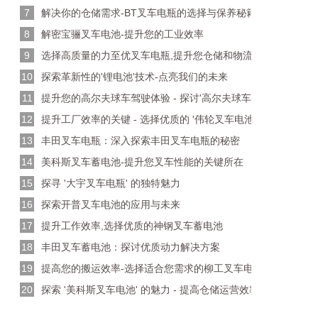
7
解决你的仓储需求-BT叉车电瓶的选择与保养秘籍
8
解密宝骊叉车电池-提升您的工业效率
9
选择高质量的力至优叉车电瓶,提升您仓储和物流效率
10
探索革新性的'锂电池'技术-点亮我们的未来
11
提升您的高尔夫球车驾驶体验 - 探讨'高尔夫球车电池'的多样选
12
提升工厂效率的关键 - 选择优质的 '伟轮叉车电池'
13
丰田叉车电瓶：深入探索丰田叉车电瓶的秘密
14
美科斯叉车蓄电池-提升您叉车性能的关键所在
15
探寻 '大宇叉车电瓶' 的独特魅力
16
探索开普叉车电池的应用与未来
17
提升工作效率,选择优质的神钢叉车蓄电池
18
丰田叉车蓄电池：探讨优质动力解决方案
19
提高您的搬运效率-选择适合您需求的柳工叉车电池
20
探索 '美科斯叉车电池' 的魅力 - 提高仓储运营效率的关键所在