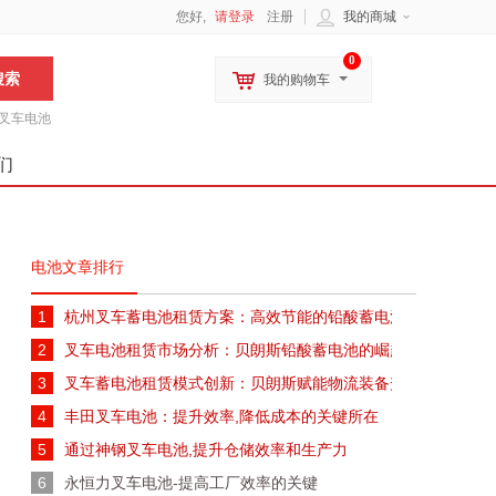
您好,
请登录
注册
我的商城
0
我的购物车
叉车电池
们
电池文章排行
1
杭州叉车蓄电池租赁方案：高效节能的铅酸蓄电池解决方案
2
叉车电池租赁市场分析：贝朗斯铅酸蓄电池的崛起与未来趋势
3
叉车蓄电池租赁模式创新：贝朗斯赋能物流装备升级
4
丰田叉车电池：提升效率,降低成本的关键所在
5
通过神钢叉车电池,提升仓储效率和生产力
6
永恒力叉车电池-提高工厂效率的关键