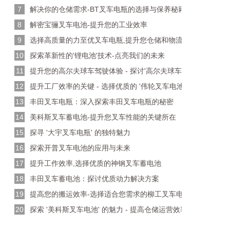
7
解决你的仓储需求-BT叉车电瓶的选择与保养秘籍
8
解密宝骊叉车电池-提升您的工业效率
9
选择高质量的力至优叉车电瓶,提升您仓储和物流效率
10
探索革新性的'锂电池'技术-点亮我们的未来
11
提升您的高尔夫球车驾驶体验 - 探讨'高尔夫球车电池'的多样选
12
提升工厂效率的关键 - 选择优质的 '伟轮叉车电池'
13
丰田叉车电瓶：深入探索丰田叉车电瓶的秘密
14
美科斯叉车蓄电池-提升您叉车性能的关键所在
15
探寻 '大宇叉车电瓶' 的独特魅力
16
探索开普叉车电池的应用与未来
17
提升工作效率,选择优质的神钢叉车蓄电池
18
丰田叉车蓄电池：探讨优质动力解决方案
19
提高您的搬运效率-选择适合您需求的柳工叉车电池
20
探索 '美科斯叉车电池' 的魅力 - 提高仓储运营效率的关键所在