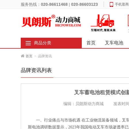
服务热线：
020-86611468
|
020-86603123
手机逛商
首页
叉车电池
商品分类
首页
>
品牌资讯
品牌资讯列表
叉车蓄电池租赁模式创
编辑：贝朗斯动力商城
发表时间：
一、行业痛点与市场机遇 在工业物流装备领域，叉
斯电池调研数据显示，2023年我国电动叉车市场渗透率