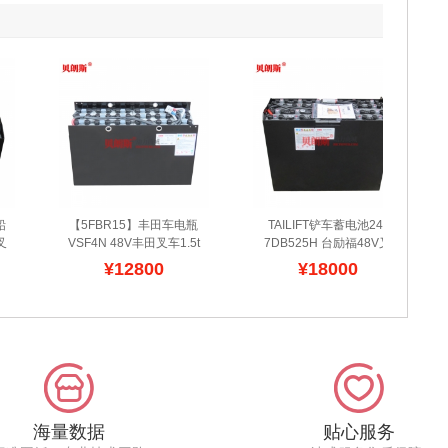
铅
【5FBR15】丰田车电瓶
TAILIFT铲车蓄电池24-
叉
VSF4N 48V丰田叉车1.5t
7DB525H 台励福48V叉
正
大前移仓储车用电瓶
车1.8吨电瓶铲车电池
¥12800
¥18000
池
280Ah
供应丰田5FBR系
525Ah
台励福叉车电池的
系
列前移式电瓶叉车蓄电池,
容量决定在于极板的厚度
,
贝朗斯品牌配套,适配日系
与电瓶装配工艺,贝朗斯电
实
车辆,用耐腐蚀好的特种铅
瓶比一般电池循环寿命提
口
钙合金,提高了蓄电池适应
升20%,IPF极板槽式化成
板
苛刻高低温环境,恶劣电力
工艺,确保了单体电池间电
量
条件的能力,电池内部装有
压的一致性,安装方便,维
是
特制安全阀,丰田各种仓库
修少,是台励福叉车蓄电池
源
前移式车辆电瓶设计尺寸
后市场销售较多的牌子,符
海量数据
贴心服务
,
准确,富余容量高,螺丝连
合TAILIFT叉车设计,浸塑