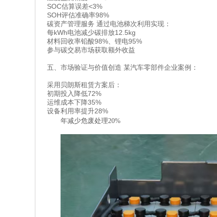
SOC估算误差<3%
SOH评估准确率98%
碳资产管理服务 通过电池梯次利用实现：
每kWh电池减少碳排放12.5kg
材料回收率铅酸98%、锂电95%
参与碳交易市场获取额外收益
五、市场验证与价值创造 某汽车零部件企业案例：
采用贝朗斯租赁方案后：
初期投入降低72%
运维成本下降35%
设备利用率提升28%
年减少危废处理20%