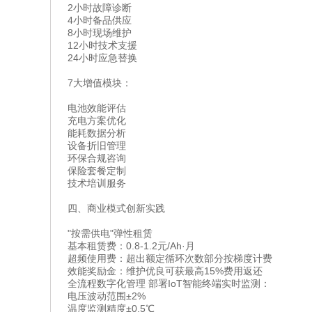
2小时故障诊断
4小时备品供应
8小时现场维护
12小时技术支援
24小时应急替换
7大增值模块：
电池效能评估
充电方案优化
能耗数据分析
设备折旧管理
环保合规咨询
保险套餐定制
技术培训服务
四、商业模式创新实践
"按需供电"弹性租赁
基本租赁费：0.8-1.2元/Ah·月
超频使用费：超出额定循环次数部分按梯度计费
效能奖励金：维护优良可获最高15%费用返还
全流程数字化管理 部署IoT智能终端实时监测：
电压波动范围±2%
温度监测精度±0.5℃