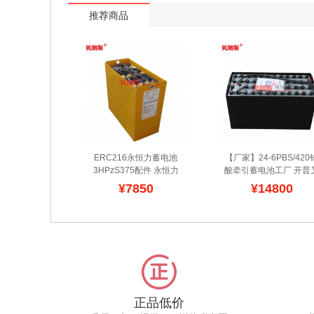
推荐商品
ERC216永恒力蓄电池
【厂家】24-6PBS/420
3HPzS375配件 永恒力
酸牵引蓄电池工厂 开普
ERC电动托盘车电池
车KEF20E三支点电瓶
¥7850
¥14800
24V375Ah安装规格
提供
品发售
贝朗斯叉车蓄电
Jungheinrich永恒力ERC
厂家供应开普KIPOR全
仓储叉车电动堆垛搬运车
列电瓶叉车电池,规格全
蓄电池的安装销售服务,厚
品牌选型参数准确,报价
极板和高密度的活性物质,
惠,为企业开源节流,进
高能量密度,导绝了电池静
高纯度合金铅制作,使极
止的自放电,质量稳定,电
各部反应均匀,其热容
瓶的电压、容量和密封在
大,散热性好,安装尺寸
线上进行100%检验,符合
根据开普叉车电瓶的电
正品低价
永恒力托盘堆垛叉车电池
箱子决定,标配的充电器