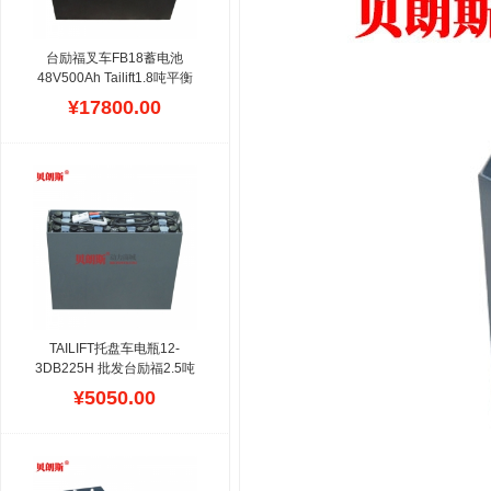
台励福叉车FB18蓄电池
48V500Ah Tailift1.8吨平衡
重叉车电池24-5PZB500
台
¥17800.00
励福电动叉车电池其比能
量、循环寿命、高低温适应
性等问题已有所突破,极板
工程采用高端的技术、制造
设备来生产,在电池寿命及
低温性能方面更为突
出,Tailift电动叉车在国内外
仓储,物流等环境得到广泛
应用,这款动力单元来源于
铅酸蓄电池组,型号容量与
车辆规格等同配置,性价比
高,安装方便
TAILIFT托盘车电瓶12-
3DB225H 批发台励福2.5吨
托盘车用电池
¥5050.00
24V225Ah
TAILIFT托盘
车、堆垛车、堆高车、仓储
叉车用的蓄电池大部分采用
24V直流电压,是台励福小型
电动叉车比较热销的款式,