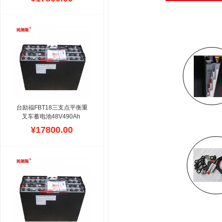
车蓄电池
TAILIFT是台励福
电动叉车车架展示LOGO,拥
有多年物流设备制造经验,
其叉车蓄电池是主要的动力
来源,电池隔板是隔在正、
负极板之间防止正负极板短
路的绝缘体,它有许多孔,可
使电解液畅通无阻,台励福
叉车电池的品牌可以选择贝
朗斯,高效节能,适应性强,可
以用于恶劣的工作环境,价
格便宜。
台励福FBT18三支点平衡重
叉车蓄电池48V490Ah 
7DB490现货Tailift叉车电池
¥17800.00
批发
台励福电动叉车电池其
比能量、循环寿命、高低温
适应性等问题已有所突破,
极板工程采用高端的技术、
制造设备来生产,在电池寿
命及低温性能方面更为突
出,Tailift电动叉车在国内外
仓储,物流等环境得到广泛
应用,这款动力单元来源于
铅酸蓄电池组,型号容量与