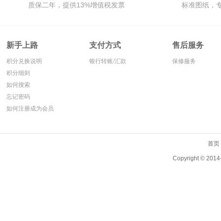
质保二年，提供13%增值税发票
标准图纸，
符合德国STILL蓄电池的
出厂标准,价格型号齐全.
新手上路
支付方式
售后服务
积分兑换说明
银行转账/汇款
保修服务
积分细则
如何搜索
忘记密码
如何注册成为会员
首页
Copyright ©