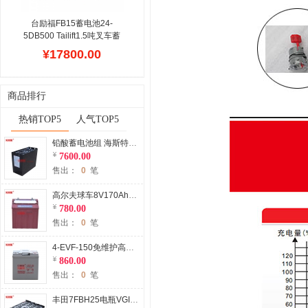
车辆规格等同配置,性价比
高,安装方便
台励福FB15蓄电池24-
5DB500 Tailift1.5吨叉车蓄
电池48V500Ah现货批发
¥17800.00
Tailift台励福蓄电池是台励
福电动叉车维修配件中重要
组成结构,也是台励福整车
商品排行
部件成本较高的部分,这款
管式的牵引用电池设计寿命
热销TOP5
人气TOP5
1500次充放电,贝朗斯品牌
配套,动力强悍,技术成熟,安
铅酸蓄电池组 海斯特P2.0SE电动托盘搬运车电瓶3PzS345 Hyster美国海斯特叉车电瓶配件
装的参数是根据台励福电瓶
7600.00
叉车型号决定,不同负载吨
售出：
0
笔
位的电动叉车配置电瓶不
同,容量差异很大,价格不同
高尔夫球车8V170Ah蓄电池厂家 加水蓄电池4-EV-145球场电动车专用
780.00
售出：
0
笔
4-EVF-150免维护高尔夫球车蓄电池 8V150Ah电动高尔夫球车胶体电池
860.00
售出：
0
笔
丰田7FBH25电瓶VGI845叉车蓄电池 TOYOTA 7FBH25电动叉车电池厂家