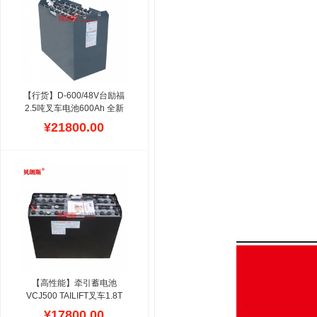
这款台励福叉车电瓶结构合
理,自放电极低,月自放电率
≤1.5%,在配件市场,24V系
列占据比例较高,符合台励
福仓储车的出厂标准,循环
性能和深放电恢复能力优
越.
【行货】D-600/48V台励福
2.5吨叉车电池600Ah 全新
正品贝朗斯叉车电瓶适配台
¥21800.00
励福2.5T
广州贝朗斯公司生
产台励福叉车专用蓄电池
组,现货交付,性价比高,规格
参数符合TAILIFT叉车设计,
容量大,内阻小,采用重载加
厚涂膏管式极板,经久耐用,
设计寿命可达4-6年,螺丝连
接,根据台励福电动叉车电
池的充电机配置曲线,拥有
1500次技术循环,全国诚招
代理商,分销商,免费包邮.
【高性能】牵引蓄电池
VCJ500 TAILIFT叉车1.8T
台励福FB18座驾平衡重铲
¥17800.00