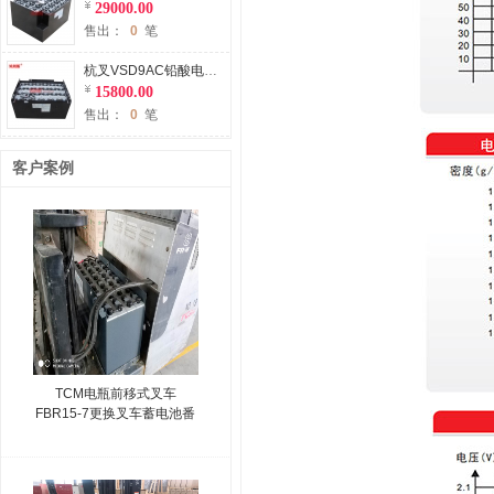
29000.00
售出：
0
笔
杭叉VSD9AC铅酸电瓶适用杭州叉车1吨平衡重叉车电池48V450Ah
15800.00
售出：
0
笔
客户案例
TCM电瓶前移式叉车
FBR15-7更换叉车蓄电池番
禺某纸箱厂