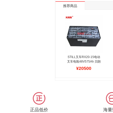
推荐商品
STILL叉车RX20-15电动
叉车电瓶48V575Ah 贝朗
斯STILL叉车电池
¥20500
5HPzS575
贝朗斯提供德
国进口STILL托盘车,堆垛
车,前移式,堆高机SXH系
列铅酸叉车电瓶组,蓄电池
容量设计大,优质聚丙烯蓄
电池槽盖保证电池的耐冲
击性能,先进的热风工艺使
电池的槽盖很好的密封不
漏液,安装规格参数与
正品低价
海量
STILL叉车原装电瓶一致,