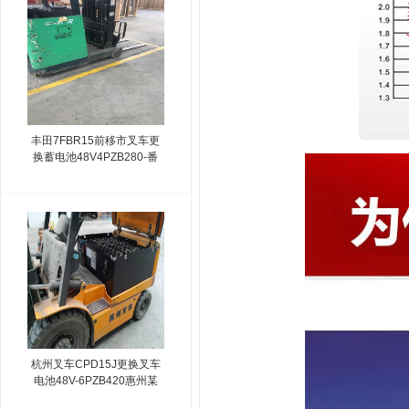
丰田7FBR15前移市叉车更
换蓄电池48V4PZB280-番
禺某电气设备公司
杭州叉车CPD15J更换叉车
电池48V-6PZB420惠州某
物流公司