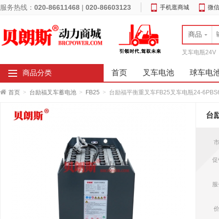
服务热线：
020-86611468
|
020-86603123
手机逛商城
微
商品
叉车电瓶24V
首页
叉车电池
球车电
商品分类
首页
>
台励福叉车蓄电池
>
FB25
>
台励福平衡重叉车FB25叉车电瓶24-6PBS60
台励
市
促
服