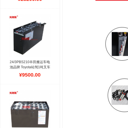
48V
8FBN25属于
TOYOTA2.5吨四支点平衡
重式叉车,配置48V645Ah牵
引电瓶,采用管式极板生产,
进口福泰科连接线,性能稳
定,价格亲民,属于高配容量,
这款车稳定性好,动力强劲,
蓄电池组为铅酸电瓶,失水
少,一般能用4-5年.型号为日
本KOBE蓄电池品牌.
24/3PBS210丰田搬运车电
池品牌 Toyota站驾1吨叉车
电池210Ah定做
贝朗斯公司
¥9500.00
是丰田(TOYOTA)电动叉车
电池生产厂家,主要供应各
种托盘车,前移式叉车,三轮
叉车,平衡重叉车使用蓄电
池,设计寿命达1500次,拥有
多年行业经验,符合日本JIS
标准设计,螺丝连接方式可
以快速更换维修,是丰田叉
车维修店购买比较多品牌,
标准的安装图纸.