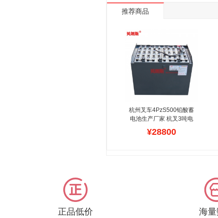
推荐商品
杭州叉车4PzS500铅酸蓄
电池生产厂家 杭叉3吨电
动平衡重叉车电池安装型
¥28800
号
贝朗斯公司主营杭州叉
车80V-4PZS500铅酸蓄
电池组,是广东省生产厂
家,全系列各种叉车电池型
号都可以提供,拥有十五年
行业经验,快速配送,对于
杭叉蓄电池保养,维修,安
装参数,设计容量都十分了
解,可以在官网查询报价信
正品低价
海量
息.