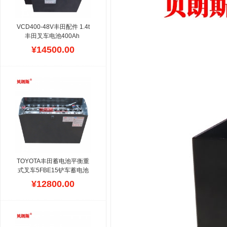
VCD400-48V丰田配件 1.4t
丰田叉车电池400Ah 
7FB14座驾四轮电瓶叉车电
¥14500.00
池
贝朗斯生产丰田牌
TOYOTA叉车蓄电池组,设计
容量大,由铅和铅的氧化物
构成,电解液是硫酸溶液,电
压稳定,价格低,安装尺寸与
原装丰田电动叉车一样,进
口高纯度合金铅制作,符合
丰田叉车电瓶工厂标准,使
用寿命一般为普通电池较
长,贝朗斯牌配套,主推丰田
叉车维修,代理商,配件店,现
货交付.
TOYOTA丰田蓄电池平衡重
式叉车5FBE15铲车蓄电池
VCF4N/48V280Ah
贝朗斯
¥12800.00
提供日本TOYOTA丰田
(5FBE15)叉车电动平衡重
式叉车铅酸蓄电池组,进口
JIS极板配方,符合丰田三轮
车的安装设计,型号配置准