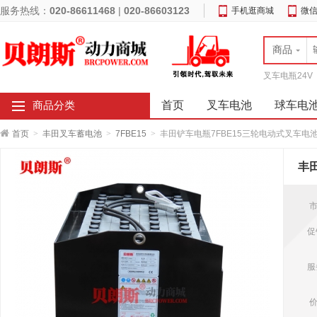
服务热线：
020-86611468
|
020-86603123
手机逛商城
微
商品
叉车电瓶24V
首页
叉车电池
球车电
商品分类
首页
>
丰田叉车蓄电池
>
7FBE15
>
丰田铲车电瓶7FBE15三轮电动式叉车电池7
丰田
市
促
服