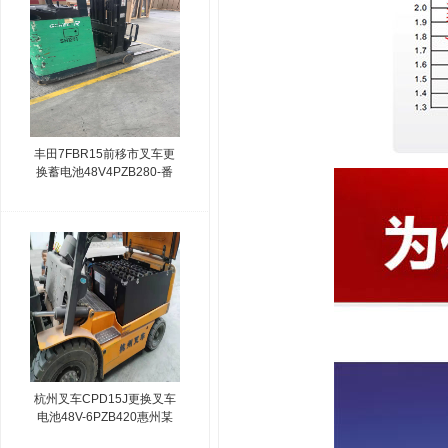
丰田7FBR15前移市叉车更
换蓄电池48V4PZB280-番
禺某电气设备公司
杭州叉车CPD15J更换叉车
电池48V-6PZB420惠州某
物流公司