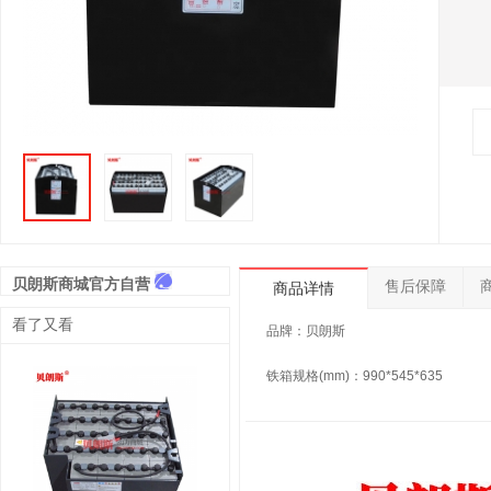
贝朗斯商城官方自营
售后保障
商品详情
看了又看
品牌：贝朗斯
铁箱规格(mm)：990*545*635