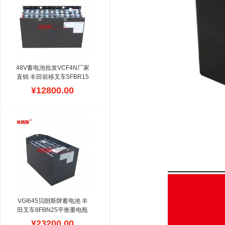
确,全国范围包安装,可提供
维修,修复,保养,电池技术培
训,容量测试等服务,为丰田
铲车用户提供更好的体验
度.
48V蓄电池批发VCF4N厂家
直销 丰田前移叉车5FBR15
电瓶280Ah维修配件
供应丰
¥12800.00
田5FBR系列前移式电瓶叉
车蓄电池,贝朗斯品牌配套,
适配日系车辆,用耐腐蚀好
的特种铅钙合金,提高了蓄
电池适应苛刻高低温环境,
恶劣电力条件的能力,电池
内部装有特制安全阀,丰田
各种仓库前移式车辆电瓶设
计尺寸准确,富余容量高,螺
丝连接,大容量,保修时间长,
现货交付.
VGI645贝朗斯牌蓄电池 丰
田叉车8FBN25平衡重电瓶
叉车专用蓄电池
¥23200.00