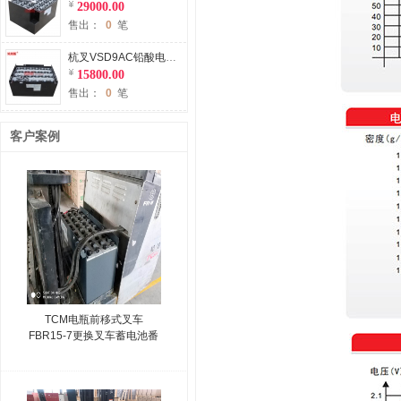
29000.00
售出：
0
笔
杭叉VSD9AC铅酸电瓶适用杭州叉车1吨平衡重叉车电池48V450Ah
15800.00
售出：
0
笔
客户案例
TCM电瓶前移式叉车
FBR15-7更换叉车蓄电池番
禺某纸箱厂