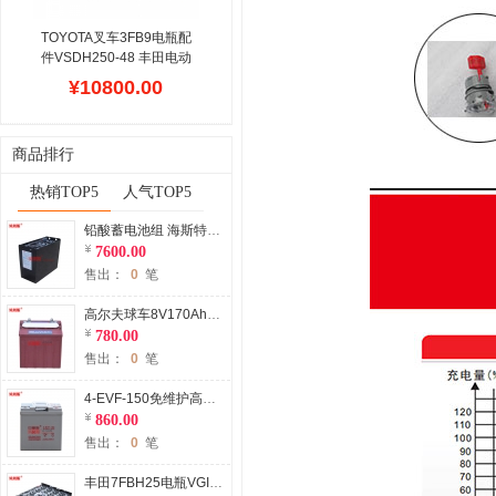
TOYOTA叉车3FB9电瓶配
件VSDH250-48 丰田电动
0.9吨座驾平衡重叉车电池
¥10800.00
250Ah
贝朗斯公司主营
TOYOTA电动叉车用蓄电池
组,设计单元包括丰田叉车
商品排行
配件,丰田叉车维修,电动叉
车更换电瓶等项目,收费合
热销TOP5
人气TOP5
理,配送及时,供应叉车电池
符合日本丰田叉车安装尺
铅酸蓄电池组 海斯特P2.0SE电动托盘搬运车电瓶3PzS345 Hyster美国海斯特叉车电瓶配件
寸,参数准确,是广东大型叉
7600.00
车电瓶生产厂家,在丰田叉
售出：
0
笔
车租赁市场拥有庞大的客户
群体,保修2年,全国包邮.
高尔夫球车8V170Ah蓄电池厂家 加水蓄电池4-EV-145球场电动车专用
780.00
售出：
0
笔
4-EVF-150免维护高尔夫球车蓄电池 8V150Ah电动高尔夫球车胶体电池
860.00
售出：
0
笔
丰田7FBH25电瓶VGI845叉车蓄电池 TOYOTA 7FBH25电动叉车电池厂家