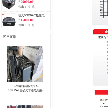
29000.00
售出：
0
笔
杭叉VSD9AC铅酸电瓶适用杭州叉车1吨平衡重叉车电池48V450Ah
15800.00
售出：
0
笔
客户案例
TCM电瓶前移式叉车
FBR15-7更换叉车蓄电池番
禺某纸箱厂