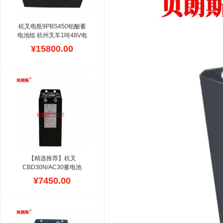
杭叉电瓶9PBS450铅酸蓄
电池组 杭州叉车1吨48V电
动叉车电池450Ah
杭州叉车
¥15800.00
1吨配套叉车蓄电池组为
9PBS450容量,材质是铅酸
电瓶,铁箱尺寸与1.5吨一样,
参数,价格,大小一样,贝朗斯
公司拥有HANGCHA多年安
装案例,动力持久强悍,全国
可以配送,平时杭叉叉车电
池的保养是加蒸馏水,每月
均衡充电一次.
【精选推荐】杭叉
CBD30N/AC30蓄电池
3PzS345/24V杭州托盘电
¥7450.00
动叉车电池更换图片
在线提
供杭叉托盘搬运车蓄电池的
报价,型号查看,尺寸校对,容
量配置等资讯,贝朗斯品牌
全系列适配杭州叉车系列电