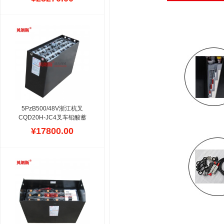
州叉车CPD25J/2.5吨电瓶
叉车电池,全国各地提供安
装配送服务,保修二年,拥有
24H华南区到达现场处理技
术上的能力,所有蓄电池组
是根据杭州叉车标准铁箱设
计,容量达到108.8%以上,价
格低廉,服务及时.
5PzB500/48V浙江杭叉
CQD20H-JC4叉车铅酸蓄
电池 杭州2吨前移式仓储车
¥17800.00
电瓶500Ah
浙江杭州叉车蓄
电池采用DIN/BS两个系列
配组，不同车型配置的电瓶
型号不一样,但都以铅酸蓄
电池组为材质,品牌为贝朗
斯动力单元,可以实行1500
次充放电,结构合理，插接
器准确，安装尺寸简单准
确，根据杭州叉车出厂标准
设计，符合杭叉车架空间位