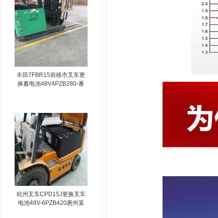
丰田7FBR15前移市叉车更
换蓄电池48V4PZB280-番
禺某电气设备公司
杭州叉车CPD15J更换叉车
电池48V-6PZB420惠州某
物流公司