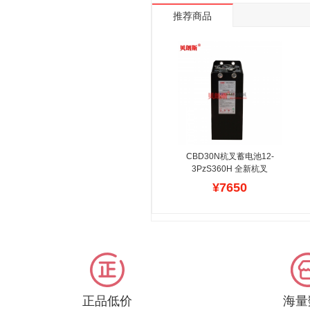
推荐商品
CBD30N杭叉蓄电池12-
3PzS360H 全新杭叉
AC30电动托盘搬运车电
¥7650
池出口定做
在线提供杭叉
托盘搬运车蓄电池的报价,
型号查看,尺寸校对,容量
配置等资讯,贝朗斯品牌全
系列适配杭州叉车系列电
瓶组,价格实惠,诚招全国
代理商,提供技术支持,资
金支持,备库电瓶支持等各
种杭叉蓄电池的规格,可根
正品低价
海量
据原有型号配大多种款式