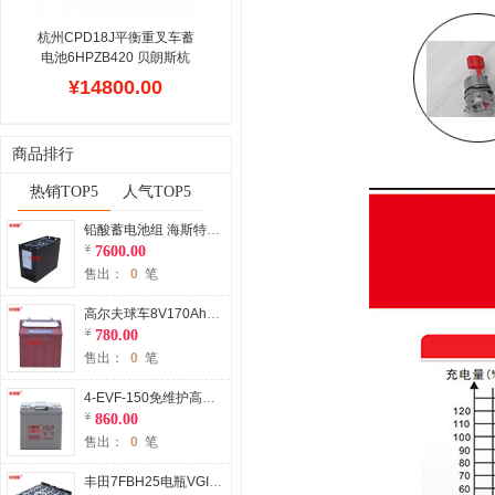
置。
杭州CPD18J平衡重叉车蓄
电池6HPZB420 贝朗斯杭
州叉车电池48V420Ah
贝朗
¥14800.00
斯公司主营杭州J系列1.8吨
叉车蓄电池组,根据铁箱尺
寸可以选择高配容量的电瓶
商品排行
或者标准配置型号,价格低
廉,配送及时,在杭叉叉车电
热销TOP5
人气TOP5
瓶保养维护方面,拥有十多
年行业经验,交货及时,拥有
铅酸蓄电池组 海斯特P2.0SE电动托盘搬运车电瓶3PzS345 Hyster美国海斯特叉车电瓶配件
数十名技术团队,支持在线
7600.00
技术指导.
售出：
0
笔
高尔夫球车8V170Ah蓄电池厂家 加水蓄电池4-EV-145球场电动车专用
780.00
售出：
0
笔
4-EVF-150免维护高尔夫球车蓄电池 8V150Ah电动高尔夫球车胶体电池
860.00
售出：
0
笔
丰田7FBH25电瓶VGI845叉车蓄电池 TOYOTA 7FBH25电动叉车电池厂家