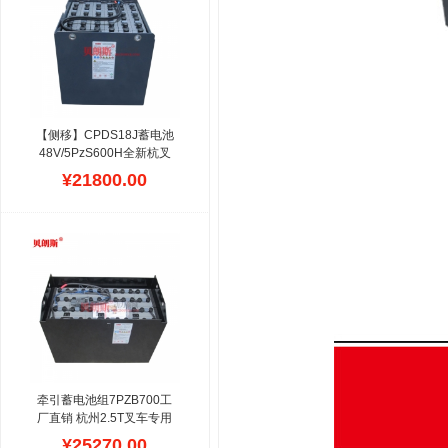
瓶组,价格实惠,诚招全国代
理商,提供技术支持,资金支
持,备库电瓶支持等各种杭
叉蓄电池的规格,可根据原
有型号配大多种款式的杭叉
电瓶,动力更加强劲,寿命长.
【侧移】CPDS18J蓄电池
48V/5PzS600H全新杭叉
1.8t三轮叉车电池厂家直销
¥21800.00
生产浙江杭叉叉车电池,适
用托盘车/搬运车/堆垛车等
小型电动叉车,叉车电池一
般由2V电压的单格电池串
联而成24V/36V/48V称为蓄
电池组,在同一个单格电池
内,负极板总比正极板多一
片,装配时是正负极板交叉
穿插,设计容量大,符合杭叉
叉车的安装标准,为杭州叉
车提供动力来源.
牵引蓄电池组7PZB700工
厂直销 杭州2.5T叉车专用
蓄电池组
贝朗斯公司批发杭
¥25270.00