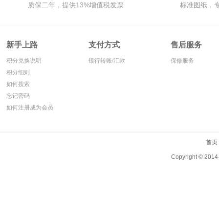
质保二年，提供13%增值税发票
标准图纸，
的杭叉电瓶,动力更加强
劲,寿命长.
新手上路
支付方式
售后服务
积分兑换说明
银行转账/汇款
保修服务
积分细则
如何搜索
忘记密码
如何注册成为会员
首页
Copyright ©