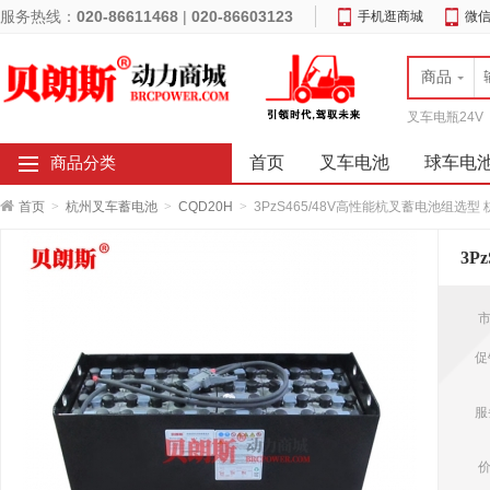
服务热线：
020-86611468
|
020-86603123
手机逛商城
微
商品
叉车电瓶24V
首页
叉车电池
球车电
商品分类
首页
>
杭州叉车蓄电池
>
CQD20H
>
3PzS465/48V高性能杭叉蓄电池组选
市
促
服